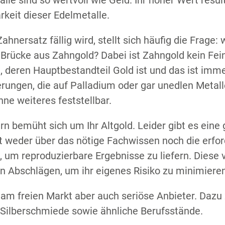
le sind so wertvoll wie Geld. Ihr hoher Wert result
keit dieser Edelmetalle.
nersatz fällig wird, stellt sich häufig die Frage: 
 Brücke aus Zahngold? Dabei ist Zahngold kein Fein
, deren Hauptbestandteil Gold ist und das ist immer
erungen, die auf Palladium oder gar unedlen Metall
hne weiteres feststellbar.
ern bemüht sich um Ihr Altgold. Leider gibt es eine
t weder über das nötige Fachwissen noch die erfor
 um reproduzierbare Ergebnisse zu liefern. Diese 
n Abschlägen, um ihr eigenes Risiko zu minimiere
h am freien Markt aber auch seriöse Anbieter. Daz
 Silberschmiede sowie ähnliche Berufsstände.