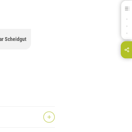
ALTGOLDRECHNER
KONTAKTINFORMATIONEN
FAQ
ar Scheidgut
hare this page on...
E-Mail