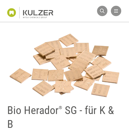
Bio Herador
SG - für K &
®
B