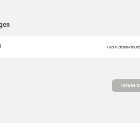
gen
l
Gebrauchsanweisungen
DOWNLO
S