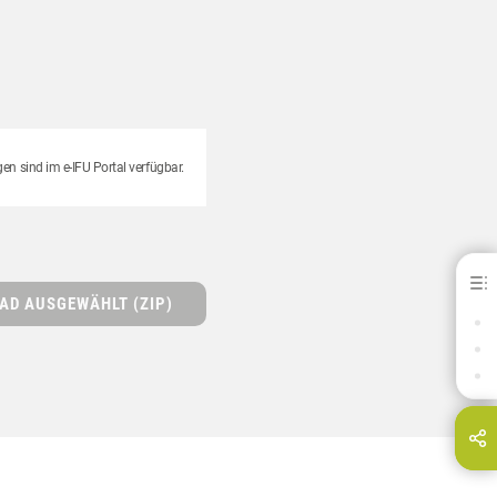
 sind im e-IFU Portal verfügbar.
Investment Special BS Liquid 3
AD AUSGEWÄHLT (ZIP)
INDIKATIONEN
DOWNLOADS
KONTAKT
hare this page on...
E-Mail