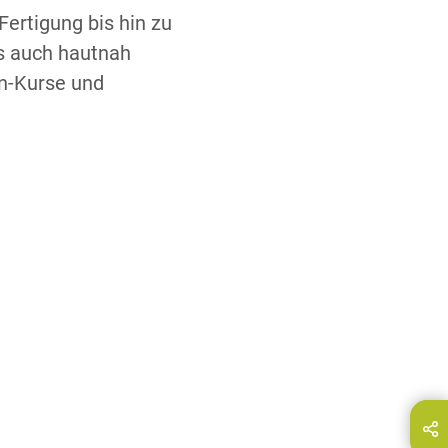
ertigung bis hin zu
es auch hautnah
on-Kurse und
hare this page on...
E-Mail