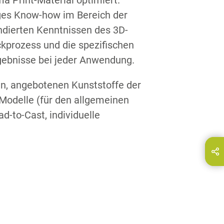
a Print-Material optimiert.
iges Know-how im Bereich der
ndierten Kenntnissen des 3D-
ckprozess und die spezifischen
gebnisse bei jeder Anwendung.
en, angebotenen Kunststoffe der
Modelle (für den allgemeinen
d-to-Cast, individuelle
hare this page on...
E-Mail