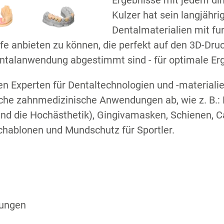
Ergebnisse mit jedem dim
Kulzer hat sein langjähr
Dentalmaterialien mit fu
fe anbieten zu können, die perfekt auf den 3D-Dru
entalanwendung abgestimmt sind - für optimale Er
en Experten für Dentaltechnologien und -materiali
che zahnmedizinische Anwendungen ab, wie z. B.: 
nd die Hochästhetik), Gingivamasken, Schienen, Ca
schablonen und Mundschutz für Sportler.
S
dungen