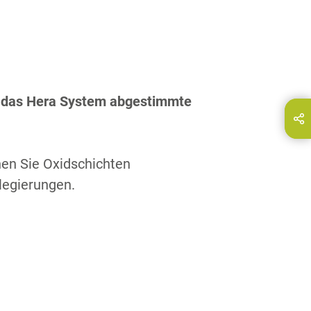
et das Hera System abgestimmte
hare this page on...
E-Mail
nen Sie Oxidschichten
legierungen.