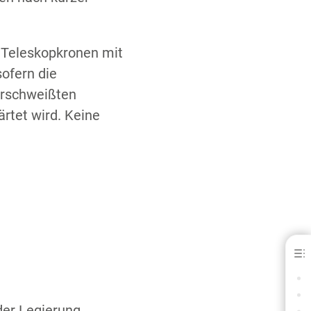
e Teleskopkronen mit
ofern die
erschweißten
rtet wird. Keine
Maingold SG - für K &amp; B
VORTEILE
SPEZIFIKATIONSLEGENDE
der Legierung.