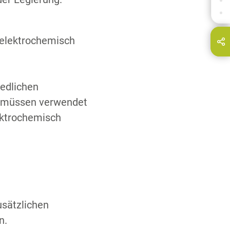
DOWNLOADS
KONTAKT
r elektrochemisch
hare this page on...
E-Mail
iedlichen
en müssen verwendet
ektrochemisch
usätzlichen
n.