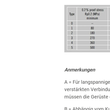
Anmerkungen
A = Für langspannige
verstärkten Verbind
müssen die Gerüste 
B = Abhängig vom Kup