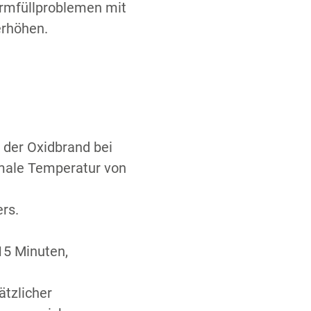
ormfüllproblemen mit
erhöhen.
der Oxidbrand bei
male Temperatur von
rs.
15 Minuten,
ätzlicher