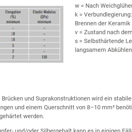
w = Nach Weichglühe
k = Verbundlegierung
Brennen der Keramik
v = Zustand nach de
s = Selbsthärtende Le
langsamem Abkühlen 
 Brücken und Suprakonstruktionen wird ein stabil
ungen und einem Querschnitt von 8–10 mm² benötig
gehärtet werden.
fer- und/oder Silbergehalt kann es in einigen Fäl