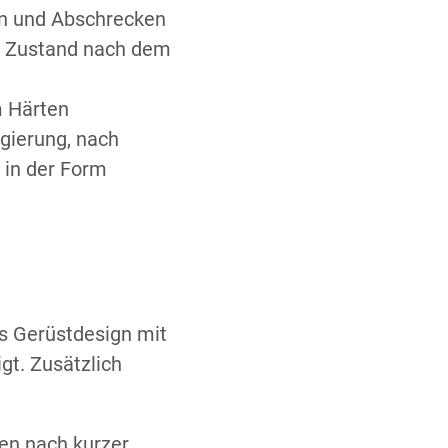
n und Abschrecken
: Zustand nach dem
m Härten
gierung, nach
in der Form
es Gerüstdesign mit
t. Zusätzlich
len nach kurzer