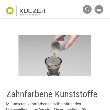
Zahnfarbene Kunststoffe
Mit unseren zahnfarbenen, selbsthärtenden
Universalkunststoffen sind Sie gut gerüstet für