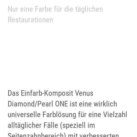
Perfekte Versorgungen für ein
Nur eine Farbe für die täglichen
perfektes Lächeln.
Venus® Supra: Universelle
Restaurationen
Polierlösung für optimale
ERFAHREN SIE MEHR!
Polierergebnisse.
MEHR INFORMATIONEN
Das Einfarb-Komposit Venus
Diamond/Pearl ONE ist eine wirklich
universelle Farblösung für eine Vielzahl
alltäglicher Fälle (speziell im
Seitenzahnbereich) mit verbesserten