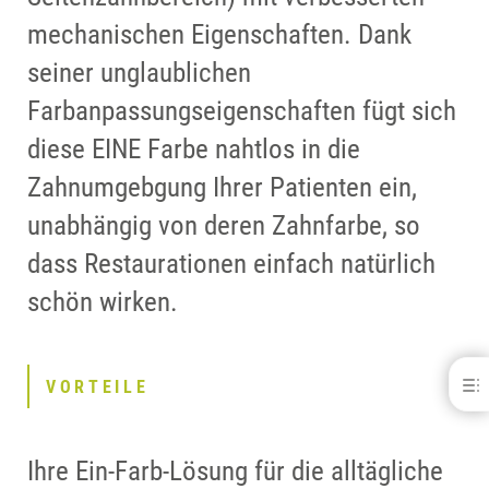
mechanischen Eigenschaften. Dank
seiner unglaublichen
Farbanpassungseigenschaften fügt sich
diese EINE Farbe nahtlos in die
Zahnumgebgung Ihrer Patienten ein,
unabhängig von deren Zahnfarbe, so
dass Restaurationen einfach natürlich
schön wirken.
Venus® Diamond / Pearl ONE Shade
VORTEILE
VORTEILE
DOWNLOADS
Ihre Ein-Farb-Lösung für die alltägliche
KONTAKT