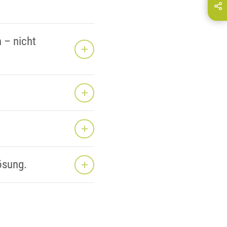
hare this page on...
E-Mail
 – nicht
Lösung.