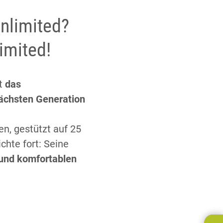
nlimited?
imited!
st
das
ächsten Generation
n, gestützt auf 25
chte fort: Seine
 und komfortablen